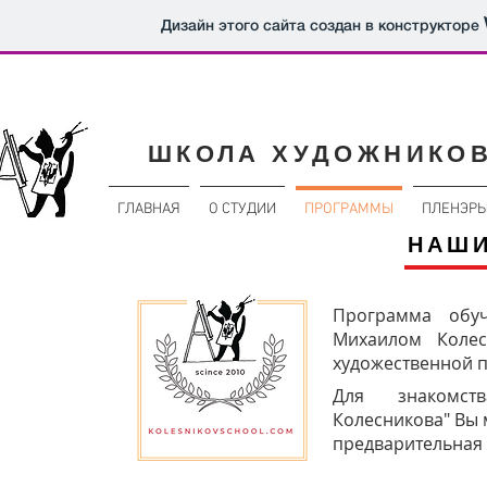
Дизайн этого сайта создан в конструкторе
ШКОЛА ХУДОЖНИКО
ГЛАВНАЯ
О СТУДИИ
ПРОГРАММЫ
ПЛЕНЭР
НАШ
Программа обуч
Михаилом Коле
художественной по
Для знакомс
Колесникова" Вы 
предварительная з