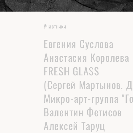
Участники
Евгения Суслова
Анастасия Королева
FRESH GLASS
(Сергей Мартынов, 
Микро-арт-группа "Г
Валентин Фетисов
Алексей Таруц