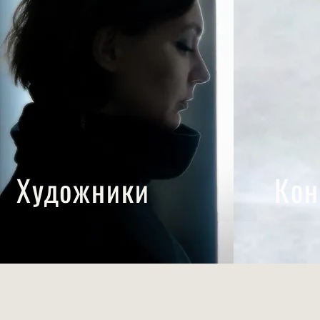
Художники
Кон