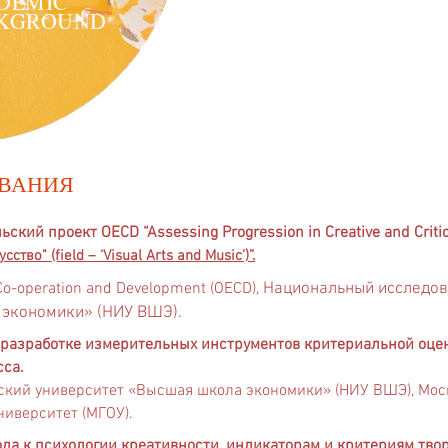
DEMIC
KGROUND
ОВАНИЯ
й проект OECD “Assessing Progression in Creative and Critical
во" (field – ‘Visual Arts and Music’)”.
Co-operation and Development (OECD),
Нацио
н
альный исследов
 эконо
мики» (НИУ ВШЭ).
 разработке измерительных инструментов критериальной оце
сса.
кий университет «Высшая школа экономики» (НИУ ВШЭ), Мос
иверситет (МГОУ).
ода к психологии креативности, индикаторам и критериям тво