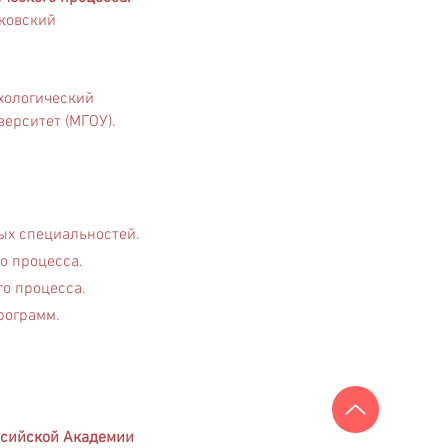
ковский
хологический
ерситет (МГОУ).
ых специальностей.
о процесса.
го процесса.
рограмм.
ссийской Академии