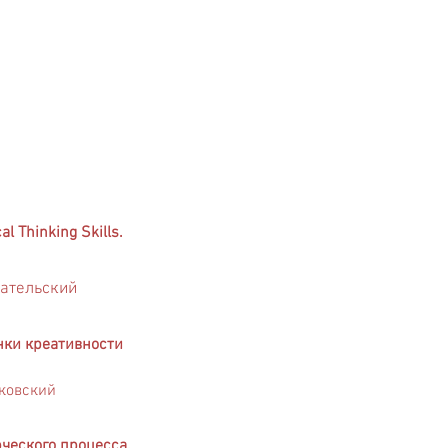
 Thinking Skills.
ательский
нки креативности
ковский
рческого процесса.